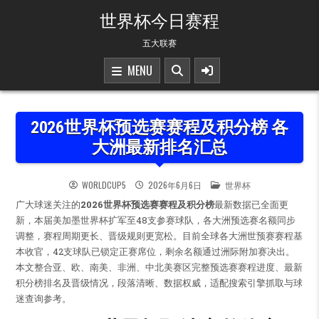
Skip to content
世界杯今日赛程
五大联赛
MENU
2026世界杯预选赛赛程及积分榜 各
大洲最新排名汇总
POSTED IN
WORLDCUP5
2026年6月6日
世界杯
广大球迷关注的
2026世界杯预选赛赛程及积分榜
最新数据已全面更
新，本届美加墨世界杯扩军至48支参赛球队，各大洲预选赛名额同步
调整，赛程周期更长、晋级规则更宽松。目前全球各大洲世预赛赛程基
本收官，42支球队已锁定正赛席位，剩余名额通过洲际附加赛决出。
本文整合亚、欧、南美、非洲、中北美赛区完整预选赛赛程进度、最新
积分榜排名及晋级情况，段落清晰、数据权威，适配搜索引擎抓取与球
迷查询参考。