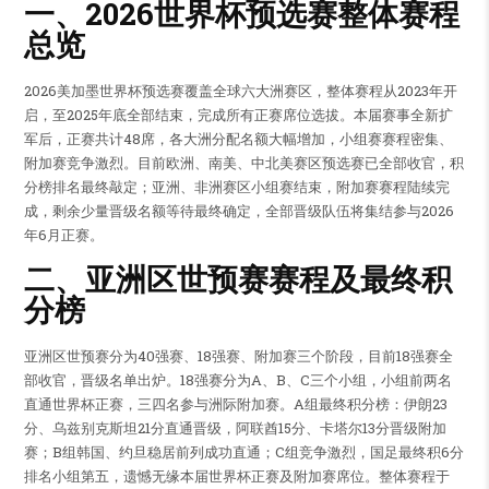
一、2026世界杯预选赛整体赛程
总览
2026美加墨世界杯预选赛覆盖全球六大洲赛区，整体赛程从2023年开
启，至2025年底全部结束，完成所有正赛席位选拔。本届赛事全新扩
军后，正赛共计48席，各大洲分配名额大幅增加，小组赛赛程密集、
附加赛竞争激烈。目前欧洲、南美、中北美赛区预选赛已全部收官，积
分榜排名最终敲定；亚洲、非洲赛区小组赛结束，附加赛赛程陆续完
成，剩余少量晋级名额等待最终确定，全部晋级队伍将集结参与2026
年6月正赛。
二、亚洲区世预赛赛程及最终积
分榜
亚洲区世预赛分为40强赛、18强赛、附加赛三个阶段，目前18强赛全
部收官，晋级名单出炉。18强赛分为A、B、C三个小组，小组前两名
直通世界杯正赛，三四名参与洲际附加赛。A组最终积分榜：伊朗23
分、乌兹别克斯坦21分直通晋级，阿联酋15分、卡塔尔13分晋级附加
赛；B组韩国、约旦稳居前列成功直通；C组竞争激烈，国足最终积6分
排名小组第五，遗憾无缘本届世界杯正赛及附加赛席位。整体赛程于