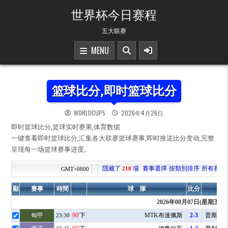
Skip to content
世界杯今日赛程
五大联赛
MENU
篮球比分,即时篮球比分
WORLDCUP5
2026年4月26日
即时篮球比分,篮球实时赛果,体育数据
一键查看即时篮球比分,汇集各大联赛篮球赛事,即时推送比分变动,完整
呈现每一场篮球赛事进度。