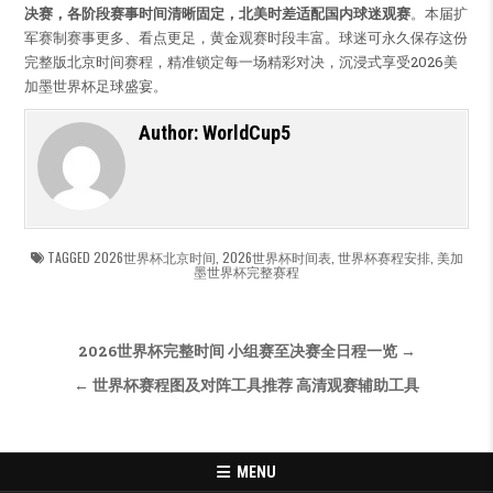
决赛，各阶段赛事时间清晰固定，北美时差适配国内球迷观赛
。本届扩
军赛制赛事更多、看点更足，黄金观赛时段丰富。球迷可永久保存这份
完整版北京时间赛程，精准锁定每一场精彩对决，沉浸式享受2026美
加墨世界杯足球盛宴。
Author:
WorldCup5
TAGGED
2026世界杯北京时间
,
2026世界杯时间表
,
世界杯赛程安排
,
美加
墨世界杯完整赛程
文章导航
2026世界杯完整时间 小组赛至决赛全日程一览 →
← 世界杯赛程图及对阵工具推荐 高清观赛辅助工具
MENU