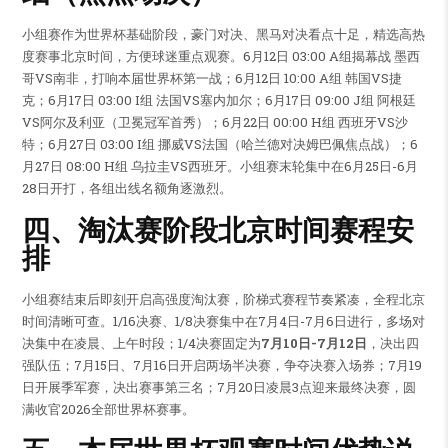
小组赛作为世界杯基础阶段，豪门对决、黑马对决看点十足，精选高热
度赛事北京时间，方便球迷重点观赛。6月12日 03:00 A组揭幕战 墨西
哥VS南非，打响本届世界杯第一战；6月12日 10:00 A组 韩国VS捷
克；6月17日 03:00 I组 法国VS塞内加尔；6月17日 09:00 J组 阿根廷
VS阿尔及利亚（卫冕冠军首秀）；6月22日 00:00 H组 西班牙VS沙
特；6月27日 03:00 I组 挪威VS法国（哈兰德对决姆巴佩焦点战）；6
月27日 08:00 H组 乌拉圭VS西班牙。小组赛末轮集中在6月25日-6月
28日开打，各组出线名额角逐激烈。
四、淘汰赛阶段北京时间赛程安
排
小组赛结束后即刻开启高强度淘汰赛，阶梯式赛程节奏紧凑，全程北京
时间清晰可查。1/16决赛、1/8决赛集中在7月4日-7月6日进行，多场对
决集中在凌晨、上午时段；1/4决赛固定为
7月10日-7月12日
，决出四
强队伍；7月15日、7月16日开启两场半决赛，争夺决赛入场券；7月19
日开展季军赛，决出赛事第三名；7月20日凌晨3点迎来最终决赛，圆
满收官2026全部世界杯赛事。